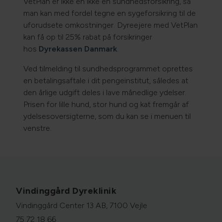
VetPlan er ikke en ikke en sundhedsforsikring, så
man kan med fordel tegne en sygeforsikring til de
uforudsete omkostninger. Dyreejere med VetPlan
kan få op til 25% rabat på forsikringer
hos
Dyrekassen Danmark
.
Ved tilmelding til sundhedsprogrammet oprettes
en betalingsaftale i dit pengeinstitut, således at
den årlige udgift deles i lave månedlige ydelser.
Prisen for lille hund, stor hund og kat fremgår af
ydelsesoversigterne, som du kan se i menuen til
venstre.
Vindinggård Dyreklinik
Vindinggård Center 13 AB, 7100 Vejle
75 72 18 66