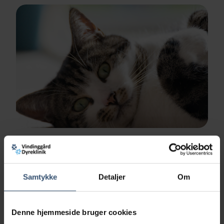
VetPlan til Kat
Læs mere
Samtykke
Detaljer
Om
Denne hjemmeside bruger cookies