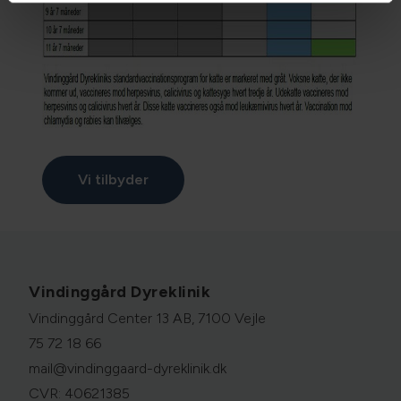
Vi tilbyder
Vindinggård Dyreklinik
Vindinggård Center 13 AB, 7100 Vejle
75 72 18 66
mail@vindinggaard-dyreklinik.dk
CVR: 40621385