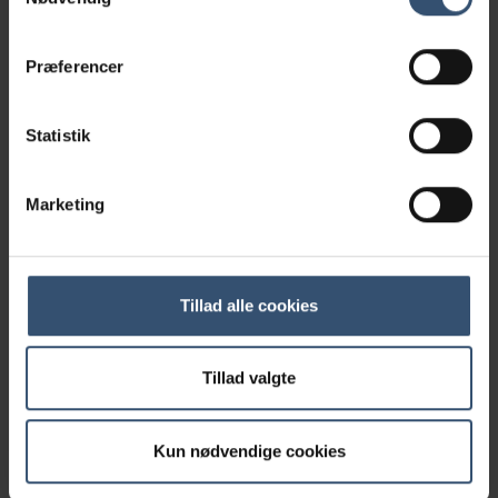
katte får de tre kernevacciner hvert år.
Vaccination mod leukæmivirus og chlamydia skal
Præferencer
foretages årligt for at give beskyttelse.
Vaccination mod rabies kan foretages fra katten
Statistik
er 12 uger gammel, og skal derefter gentages
hvert tredje år.
Marketing
Tillad alle cookies
Tillad valgte
Kun nødvendige cookies