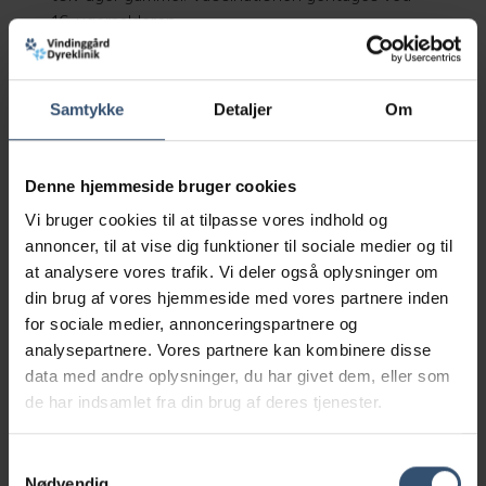
16-ugersalderen.
Nogle katte har stadig en god immunitet fra deres
mor ved disse vaccinationer.
Samtykke
Detaljer
Om
Denne maternelle immunitet beskytter killingerne
mod infektioner, men forhindrer også vaccinerne i
at give den ønskede immunitet. Det er
Denne hjemmeside bruger cookies
baggrunden for, at det nu anbefales at vaccinere
killinger, når de er omkring syv måneder gamle.
Vi bruger cookies til at tilpasse vores indhold og
Hidtil har man vaccineret et år efter sidste
annoncer, til at vise dig funktioner til sociale medier og til
killingevaccination.
at analysere vores trafik. Vi deler også oplysninger om
din brug af vores hjemmeside med vores partnere inden
Derefter vaccineres katten med kernevaccinerne
for sociale medier, annonceringspartnere og
(herpesvirus, calicivirus og kattesyge) hver tredje
analysepartnere. Vores partnere kan kombinere disse
år. Katte i særlig risikogruppe, f.eks. udekatte og
data med andre oplysninger, du har givet dem, eller som
katte, der kommer i pensioner, bør vaccineres
de har indsamlet fra din brug af deres tjenester.
mod herpesvirus og calicivirus årligt. Katte ældre
end 10 år kan have nedsat evne til at reagere på
Samtykkevalg
en vaccination. Derfor anbefales det, at disse
Nødvendig