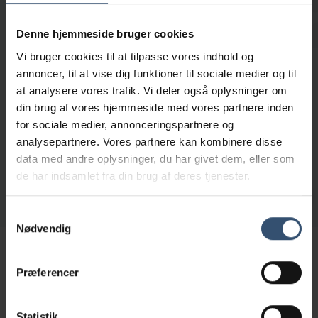
Ultralydsscanning
Denne hjemmeside bruger cookies
Vi bruger cookies til at tilpasse vores indhold og
Ultralydsscanning anvendes til undersøgelse af
annoncer, til at vise dig funktioner til sociale medier og til
kroppens bløddele, og er særlig velegnet til
at analysere vores trafik. Vi deler også oplysninger om
undersøgelse af bughuleorganer som lever, milt, nyrer,
din brug af vores hjemmeside med vores partnere inden
blære, livmoder og prostata. I forbindelse med
for sociale medier, annonceringspartnere og
undersøgelsen kan der udtages prøver fra organer.
analysepartnere. Vores partnere kan kombinere disse
Drægtighed hos hunde og katte kan fra dag 25
data med andre oplysninger, du har givet dem, eller som
påvises ved ultralydsscanning. Billeder og
de har indsamlet fra din brug af deres tjenester.
filmsekvenser fra en scanning kan gemmes til senere
referencer.
Samtykkevalg
Nødvendig
Præferencer
Vi tilbyder
Statistik