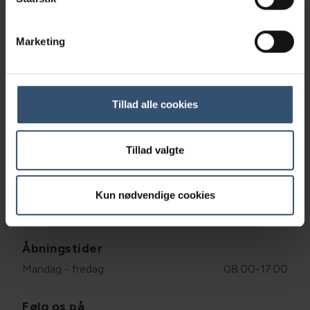
Marketing
Vindinggård Dyreklinik
Vindinggård Center 13 AB, 7100 Vejle
75 72 18 66
Tillad alle cookies
mail@vindinggaard-dyreklinik.dk
CVR: 40621385
Tillad valgte
Links
Cookiepolitik
Kun nødvendige cookies
Persondatapolitik
Åbningstider
Mandag - fredag
08.00-17.00
Følg os på